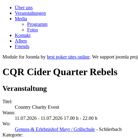
Über uns
Veranstaltungen
Media
Programm
Fotos
Kontakt
Alben
Friends
Module for Joomla by
best poker sites online
. We support joomla proj
CQR Cider Quarter Rebels
Veranstaltung
Titel:
Country Charity Event
Wann:
11.07.2026 - 11.07.2026 17.00 h - 22.00 h
Wo:
Genuss-& Erlebnishof Mayr / Grillschule
- Schlierbach
Kategorie: