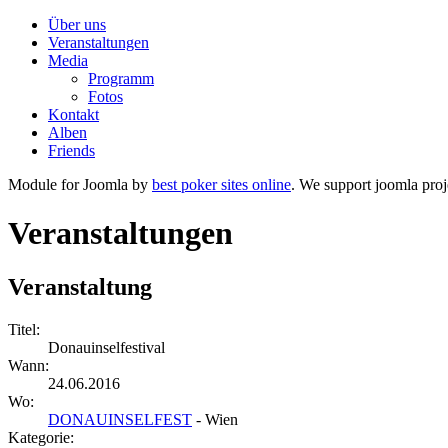
Über uns
Veranstaltungen
Media
Programm
Fotos
Kontakt
Alben
Friends
Module for Joomla by
best poker sites online
. We support joomla proj
Veranstaltungen
Veranstaltung
Titel:
Donauinselfestival
Wann:
24.06.2016
Wo:
DONAUINSELFEST
- Wien
Kategorie: