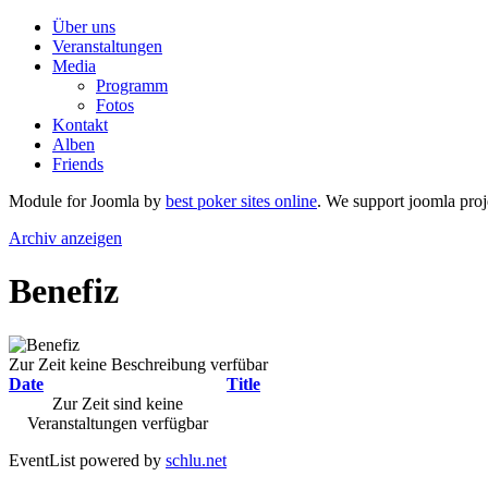
Über uns
Veranstaltungen
Media
Programm
Fotos
Kontakt
Alben
Friends
Module for Joomla by
best poker sites online
. We support joomla proj
Archiv anzeigen
Benefiz
Zur Zeit keine Beschreibung verfübar
Date
Title
Zur Zeit sind keine
Veranstaltungen verfügbar
EventList powered by
schlu.net