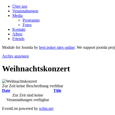
Über uns
Veranstaltungen
Media
Programm
Fotos
Kontakt
Alben
Friends
Module for Joomla by
best poker sites online
. We support joomla proj
Archiv anzeigen
Weihnachtskonzert
Zur Zeit keine Beschreibung verfübar
Date
Title
Zur Zeit sind keine
Veranstaltungen verfügbar
EventList powered by
schlu.net